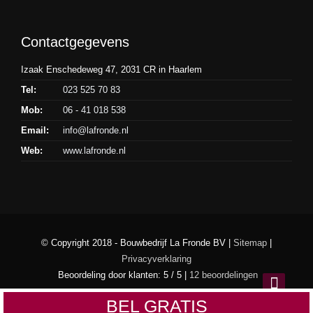
Contactgegevens
Izaak Enschedeweg 47, 2031 CR in Haarlem
Tel:
023 525 70 83
Mob:
06 - 41 018 538
Email:
info@lafronde.nl
Web:
www.lafronde.nl
© Copyright 2018 - Bouwbedrijf La Fronde BV |
Sitemap
|
Privacyverklaring
Beoordeling
door klanten:
5
/
5
|
12
beoordelingen
BEL GRATIS