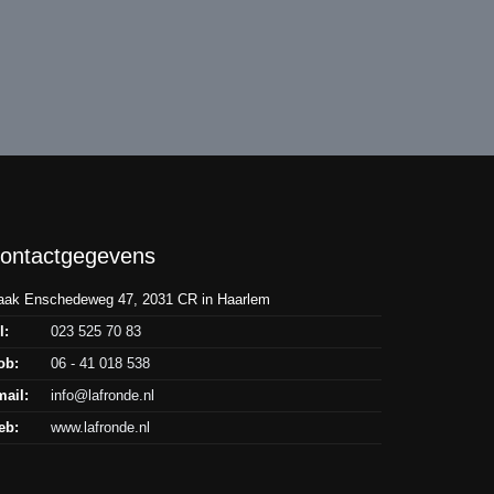
ontactgegevens
aak Enschedeweg 47, 2031 CR in Haarlem
l:
023 525 70 83
ob:
06 - 41 018 538
ail:
info@lafronde.nl
eb:
www.lafronde.nl