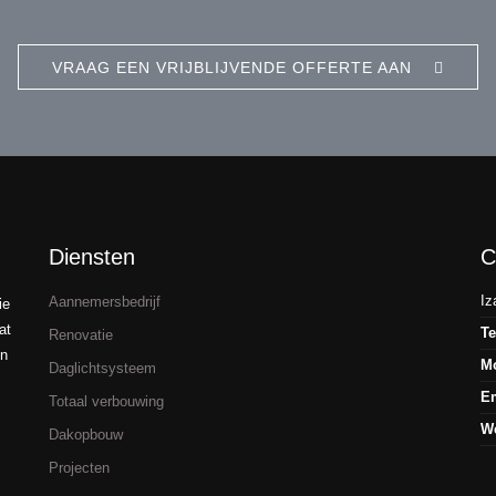
VRAAG EEN VRIJBLIJVENDE OFFERTE AAN
Diensten
C
Iz
Aannemersbedrijf
ie
at
Te
Renovatie
en
M
Daglichtsysteem
Em
Totaal verbouwing
W
Dakopbouw
Projecten