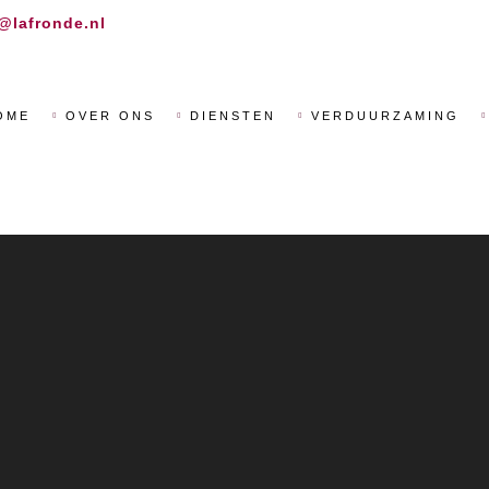
@lafronde.nl
OME
OVER ONS
DIENSTEN
VERDUURZAMING