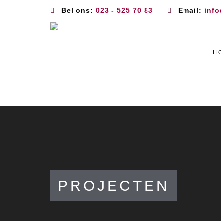
Bel ons:
023 - 525 70 83
Email:
info
H
PROJECTEN