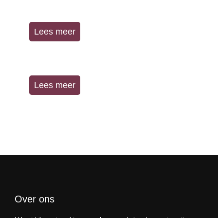
Wij zijn tevens gespecialiseerd in zakelijke projecten.
Lees meer
Schakel ons in voor uw gehele verbouwing voor een
persoonlijke en betaalbare verbouwing.
Lees meer
Over ons