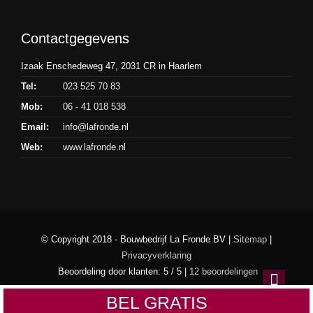
Contactgegevens
Izaak Enschedeweg 47, 2031 CR in Haarlem
Tel:
023 525 70 83
Mob:
06 - 41 018 538
Email:
info@lafronde.nl
Web:
www.lafronde.nl
© Copyright 2018 - Bouwbedrijf La Fronde BV |
Sitemap
|
Privacyverklaring
Beoordeling
door klanten:
5
/
5
|
12
beoordelingen
BEL GRATIS